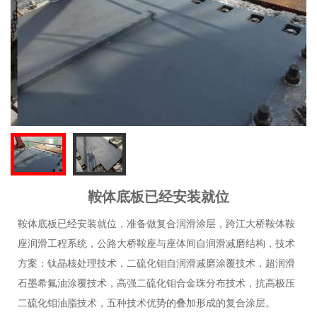
鞍体底板已经安装就位
鞍体底板已经安装就位，准备做复合润滑涂层，跨江大桥鞍体鞍
座润滑工程系统，公路大桥鞍座与座体间自润滑减磨结构，技术
方案：钛晶核处理技术，二硫化钼自润滑减磨涂覆技术，超润滑
石墨希氟油涂覆技术，高强二硫化钼合金珠分布技术，抗高极压
二硫化钼油脂技术，五种技术优势的叠加形成的复合涂层。