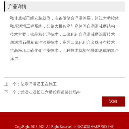
产品详情
鞍体底板已经安装就位，准备做复合润滑涂层，跨江大桥鞍体
鞍座润滑工程系统，公路大桥鞍座与座体间自润滑减磨结构，
技术方案：钛晶核处理技术，二硫化钼自润滑减磨涂覆技术，
超润滑石墨希氟油涂覆技术，高强二硫化钼合金珠分布技术，
抗高极压二硫化钼油脂技术，五种技术优势的叠加形成的复合
涂层。
上一个：
亿霖润滑员工在施工
下一个：
武汉江汉长江六桥鞍座吊装过场中
返回
CopyRight 2018-2024 All Right Reserved 上海亿霖润滑材料有限公司