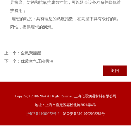
异抗磨、防锈和抗氧抗腐蚀性能，可以延长设备寿命并降低维
护费用；
·理想的粘度：具有理想的粘度指数，在高温下具有极好的粘
附性，提供理想的润滑。
上一个：
全氟聚醚酯
下一个：
优质空气压缩机油
返回
CopyRight 2018-2024 All Right Reserved 上海亿霖润滑材料有限公司
地址：上海市嘉定区嘉松北路3821弄4号
沪ICP备11000072号-2
沪公安备31010702003281号