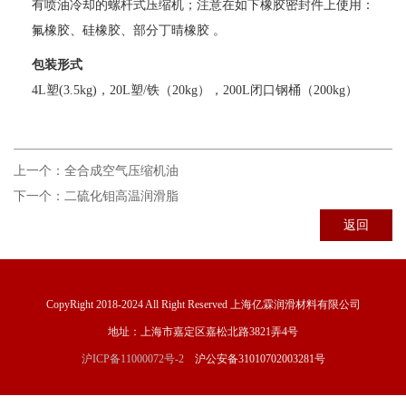
有喷油冷却的螺杆式压缩机；注意在如下橡胶密封件上使用：
氟橡胶、硅橡胶、部分丁晴橡胶 。
包装形式
4L塑(3.5kg)，20L塑/铁（20kg），200L闭口钢桶（200kg）
上一个：
全合成空气压缩机油
下一个：
二硫化钼高温润滑脂
返回
CopyRight 2018-2024 All Right Reserved 上海亿霖润滑材料有限公司
地址：上海市嘉定区嘉松北路3821弄4号
沪ICP备11000072号-2
沪公安备31010702003281号